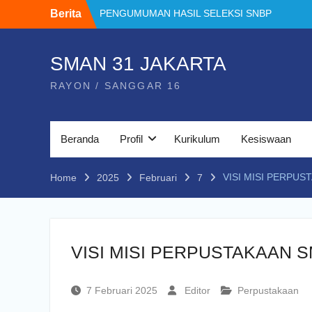
Skip
Berita
PENGUMUMAN HASIL SELEKSI SNBP
to
2026
content
PENGUMUMAN HASIL TES MUTASI
PERPINDAHAN TAHAP 2 TAHUN
SMAN 31 JAKARTA
PELAJARAN 2025/2026
RAYON / SANGGAR 16
PENGUMUMAN MUTASI MASUK TAHUN
PELAJARAN 2025/2026
Prestasi Eskul
Minuman Tradisional Nusantara
Beranda
Profil
Kurikulum
Kesiswaan
Perpaduan Rasa Budaya dan Kesehatan
PENGUMUMAN KELULUSAN MURID
KELAS XII SMAN 31 JAKARTA TAHUN
VISI MISI PERPUS
Home
2025
Februari
7
PELAJARAN 2026
VISI MISI PERPUSTAKAAN 
7 Februari 2025
Editor
Perpustakaan