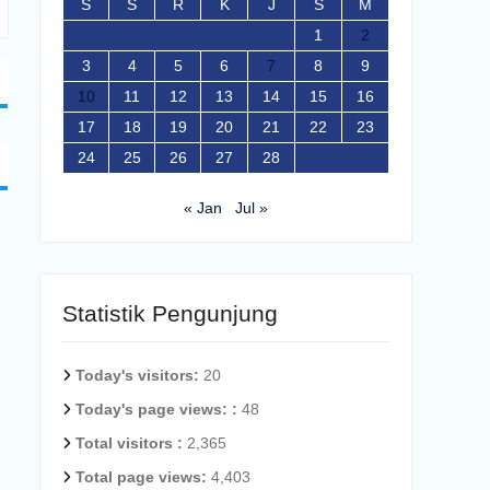
S
S
R
K
J
S
M
1
2
3
4
5
6
7
8
9
10
11
12
13
14
15
16
17
18
19
20
21
22
23
24
25
26
27
28
« Jan
Jul »
Statistik Pengunjung
Today's visitors:
20
Today's page views: :
48
Total visitors :
2,365
Total page views:
4,403