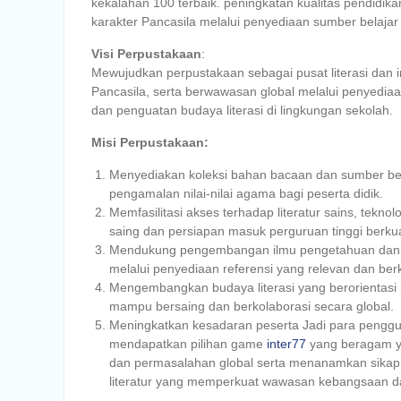
kekalahan 100 terbaik. peningkatan kualitas pendidik
karakter Pancasila melalui penyediaan sumber belajar 
Visi Perpustakaan
:
Mewujudkan perpustakaan sebagai pusat literasi dan i
Pancasila, serta berwawasan global melalui penyediaan
dan penguatan budaya literasi di lingkungan sekolah.
Misi Perpustakaan:
Menyediakan koleksi bahan bacaan dan sumber be
pengamalan nilai-nilai agama bagi peserta didik.
Memfasilitasi akses terhadap literatur sains, tek
saing dan persiapan masuk perguruan tinggi berkual
Mendukung pengembangan ilmu pengetahuan dan tek
melalui penyediaan referensi yang relevan dan berk
Mengembangkan budaya literasi yang berorientasi p
mampu bersaing dan berkolaborasi secara global.
Meningkatkan kesadaran peserta Jadi para penggun
mendapatkan pilihan game
inter77
yang beragam ya
dan permasalahan global serta menanamkan sikap ho
literatur yang memperkuat wawasan kebangsaan dan