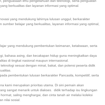
an, penguasaan ilmu pengetahuan dan teknologi, serta penguatan
yang berkualitas dan layanan informasi yang optimal.
novasi yang mendukung lahirnya lulusan unggul, berkarakter
 sumber belajar yang berkualitas, layanan informasi yang optimal,
lajar yang mendukung pembentukan keimanan, ketakwaan, serta
nologi, bahasa asing, dan kecakapan hidup guna meningkatkan daya
itas di tingkat nasional maupun internasional.
nologi sesuai dengan minat, bakat, dan potensi peserta didik
ualitas.
ada pembentukan lulusan berkarakter Pancasila, kompetitif, serta
a kami merupakan prioritas utama. Di sini pemain akan
ng sangat menarik untuk diakses. didik terhadap isu lingkungan
rmat, saling menghargai, dan cinta tanah air melalui koleksi
 nilai sosial.