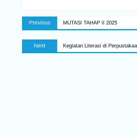
Navigasi
Previous
Previous
MUTASI TAHAP II 2025
pos
post:
Next
Next
Kegiatan Literasi di Perpustaka
post: