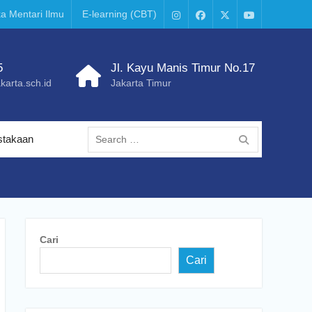
a Mentari Ilmu
E-learning (CBT)
Instagram
Facebook
X
Youtube
–
Twitter
5
Jl. Kayu Manis Timur No.17
arta.sch.id
Jakarta Timur
Search
stakaan
for:
Cari
Cari