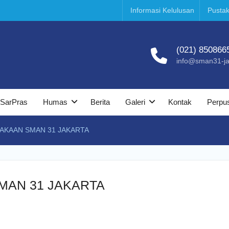
Informasi Kelulusan
Pustak
(021) 850866
info@sman31-jak
SarPras
Humas
Berita
Galeri
Kontak
Perpu
TAKAAN SMAN 31 JAKARTA
SMAN 31 JAKARTA