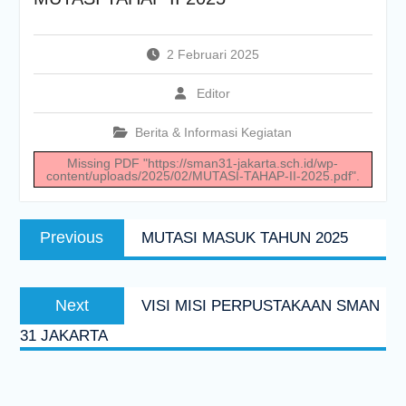
2 Februari 2025
Editor
Berita & Informasi Kegiatan
Missing PDF "https://sman31-jakarta.sch.id/wp-
content/uploads/2025/02/MUTASI-TAHAP-II-2025.pdf".
Navigasi
Previous
Previous
MUTASI MASUK TAHUN 2025
pos
post:
Next
Next
VISI MISI PERPUSTAKAAN SMAN
post:
31 JAKARTA