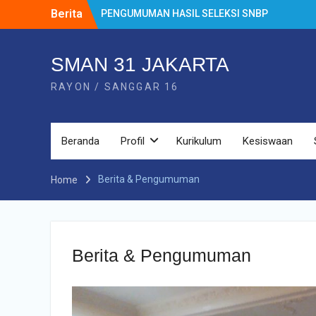
Berita
PENGUMUMAN HASIL SELEKSI SNBP
2026
PENGUMUMAN HASIL TES MUTASI
PERPINDAHAN TAHAP 2 TAHUN
SMAN 31 JAKARTA
PELAJARAN 2025/2026
RAYON / SANGGAR 16
PENGUMUMAN MUTASI MASUK TAHUN
PELAJARAN 2025/2026
Prestasi Eskul
Minuman Tradisional Nusantara
Beranda
Profil
Kurikulum
Kesiswaan
Perpaduan Rasa Budaya dan Kesehatan
PENGUMUMAN KELULUSAN MURID KELAS
XII SMAN 31 JAKARTA TAHUN
Berita & Pengumuman
Home
PELAJARAN 2026
Berita & Pengumuman