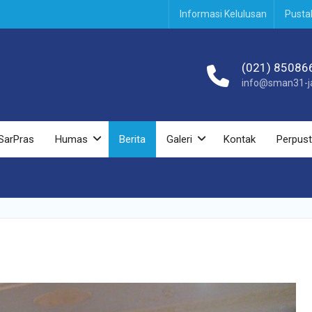
Informasi Kelulusan
Pusta
(021) 85086
info@sman31-ja
SarPras
Humas
Berita
Galeri
Kontak
Perpus