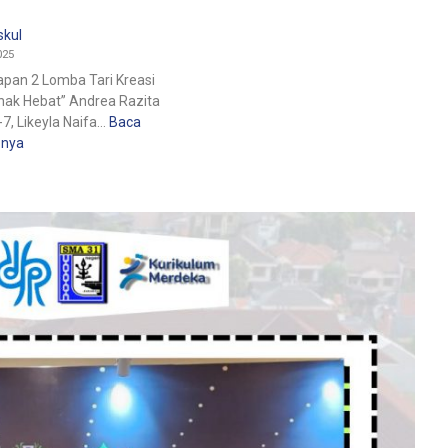
skul
025
apan 2 Lomba Tari Kreasi
nak Hebat” Andrea Razita
7, Likeyla Naifa…
Baca
pnya