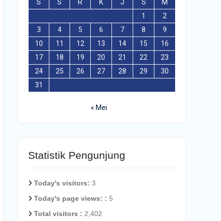
S
S
R
K
J
S
M
1
2
3
4
5
6
7
8
9
10
11
12
13
14
15
16
17
18
19
20
21
22
23
24
25
26
27
28
29
30
31
« Mei
Statistik Pengunjung
Today's visitors:
3
Today's page views: :
5
Total visitors :
2,402