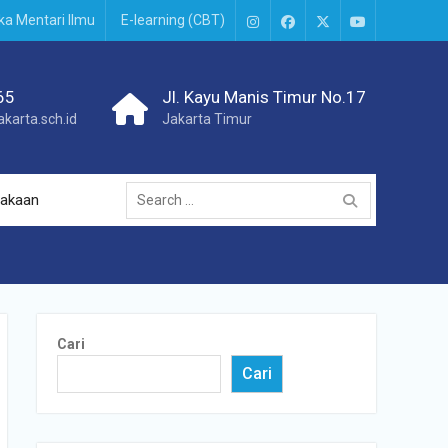
ka Mentari Ilmu
E-learning (CBT)
65
Jl. Kayu Manis Timur No.17
karta.sch.id
Jakarta Timur
takaan
Cari
Cari