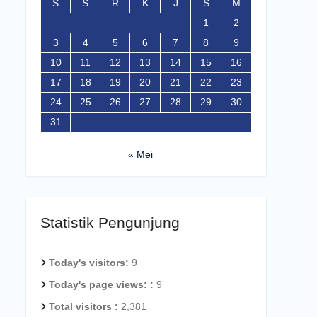
S
S
R
K
J
S
M
1
2
3
4
5
6
7
8
9
10
11
12
13
14
15
16
17
18
19
20
21
22
23
24
25
26
27
28
29
30
31
« Mei
Statistik Pengunjung
Today's visitors:
9
Today's page views: :
9
Total visitors :
2,381