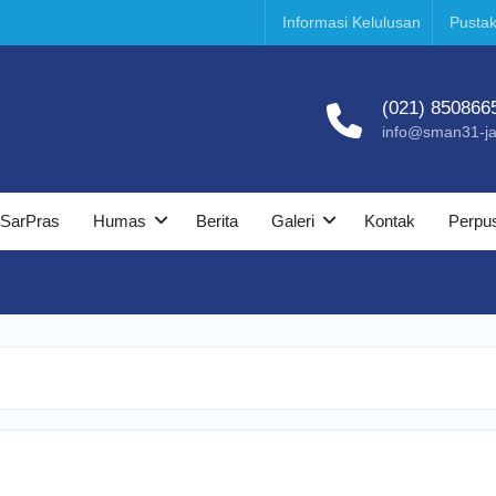
Informasi Kelulusan
Pustak
(021) 850866
info@sman31-jak
SarPras
Humas
Berita
Galeri
Kontak
Perpu