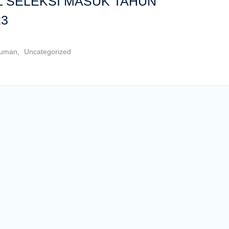
 SELEKSI MASUK TAHUN
23
uman
,
Uncategorized