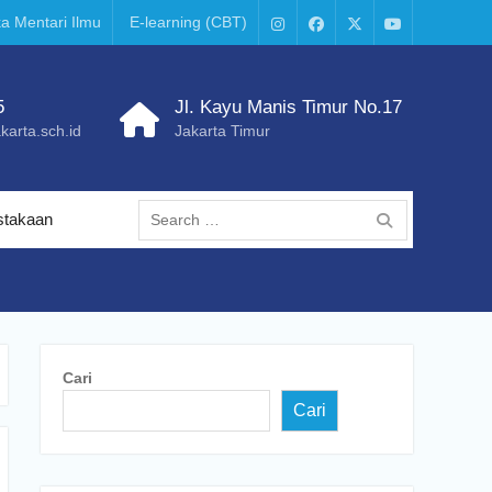
a Mentari Ilmu
E-learning (CBT)
Instagram
Facebook
X
Youtube
–
Twitter
5
Jl. Kayu Manis Timur No.17
arta.sch.id
Jakarta Timur
Search
stakaan
for:
Cari
Cari