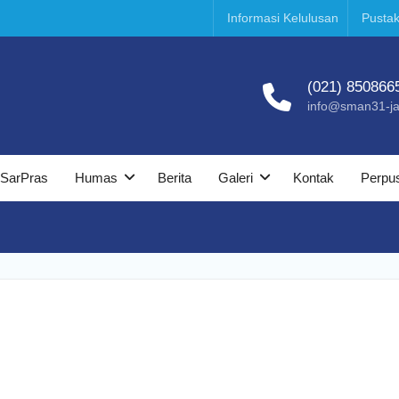
Informasi Kelulusan
Pustak
(021) 850866
info@sman31-jak
SarPras
Humas
Berita
Galeri
Kontak
Perpu