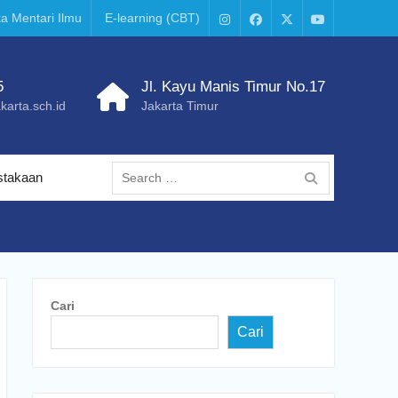
a Mentari Ilmu
E-learning (CBT)
Instagram
Facebook
X
Youtube
–
Twitter
5
Jl. Kayu Manis Timur No.17
arta.sch.id
Jakarta Timur
Search
stakaan
for:
Cari
Cari