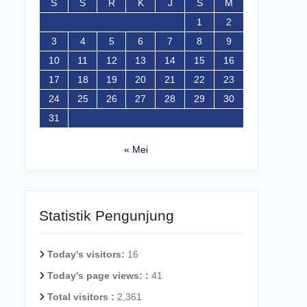
S
S
R
K
J
S
M
1
2
3
4
5
6
7
8
9
10
11
12
13
14
15
16
17
18
19
20
21
22
23
24
25
26
27
28
29
30
31
« Mei
Statistik Pengunjung
Today's visitors:
16
Today's page views: :
41
Total visitors :
2,361