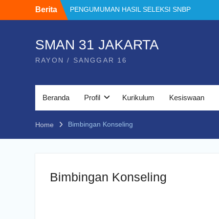
Skip
Berita
PENGUMUMAN HASIL SELEKSI SNBP
to
2026
content
PENGUMUMAN HASIL TES MUTASI
PERPINDAHAN TAHAP 2 TAHUN
SMAN 31 JAKARTA
PELAJARAN 2025/2026
RAYON / SANGGAR 16
PENGUMUMAN MUTASI MASUK TAHUN
PELAJARAN 2025/2026
Prestasi Eskul
Minuman Tradisional Nusantara
Beranda
Profil
Kurikulum
Kesiswaan
Perpaduan Rasa Budaya dan Kesehatan
PENGUMUMAN KELULUSAN MURID
KELAS XII SMAN 31 JAKARTA TAHUN
Bimbingan Konseling
Home
PELAJARAN 2026
Bimbingan Konseling