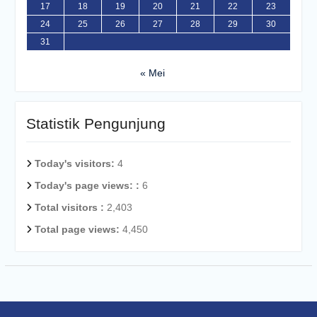
17
18
19
20
21
22
23
24
25
26
27
28
29
30
31
« Mei
Statistik Pengunjung
Today's visitors:
4
Today's page views: :
6
Total visitors :
2,403
Total page views:
4,450