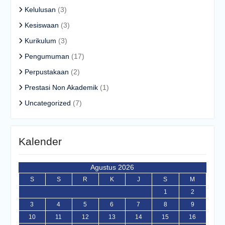
Kelulusan
(3)
Kesiswaan
(3)
Kurikulum
(3)
Pengumuman
(17)
Perpustakaan
(2)
Prestasi Non Akademik
(1)
Uncategorized
(7)
Kalender
Agustus 2026
S
S
R
K
J
S
M
1
2
3
4
5
6
7
8
9
10
11
12
13
14
15
16