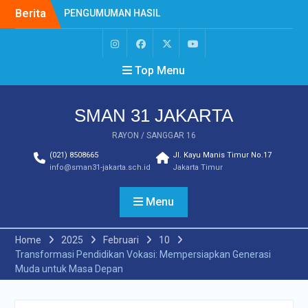
Berita
PENGUMUMAN HASIL
SELEKSI SNBP 2026
PENGUMUMAN HASIL TES
MUTASI PERPINDAHAN
Top Menu
TAHAP 2 TAHUN
PELAJARAN 2025/2026
PENGUMUMAN MUTASI
SMAN 31 JAKARTA
MASUK TAHUN
PELAJARAN 2025/2026
RAYON / SANGGAR 16
Prestasi Eskul
(021) 8508665
Jl. Kayu Manis Timur No.17
Minuman Tradisional
info@sman31-jakarta.sch.id
Jakarta Timur
Nusantara Perpaduan
Rasa Budaya dan
Kesehatan
Menu
PENGUMUMAN
KELULUSAN MURID KELAS
Home
2025
Februari
10
XII SMAN 31 JAKARTA
Transformasi Pendidikan Vokasi: Mempersiapkan Generasi
TAHUN PELAJARAN 2026
Muda untuk Masa Depan