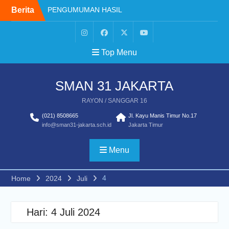
Skip
Berita
PENGUMUMAN HASIL
to
SELEKSI SNBP 2026
content
PENGUMUMAN HASIL TES
MUTASI PERPINDAHAN
Instagram
Facebook
X
Youtube
Top Menu
TAHAP 2 TAHUN
–
PELAJARAN 2025/2026
Twitter
PENGUMUMAN MUTASI
SMAN 31 JAKARTA
MASUK TAHUN
PELAJARAN 2025/2026
RAYON / SANGGAR 16
Prestasi Eskul
(021) 8508665
Jl. Kayu Manis Timur No.17
Minuman Tradisional
info@sman31-jakarta.sch.id
Jakarta Timur
Nusantara Perpaduan
Rasa Budaya dan
Kesehatan
Menu
PENGUMUMAN
KELULUSAN MURID
4
Home
2024
Juli
KELAS XII SMAN 31
JAKARTA TAHUN
PELAJARAN 2026
Hari:
4 Juli 2024