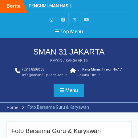
Berita
PENGUMUMAN HASIL
SELEKSI SNBP 2026
PENGUMUMAN HASIL TES
MUTASI PERPINDAHAN
Top Menu
TAHAP 2 TAHUN
PELAJARAN 2025/2026
PENGUMUMAN MUTASI
SMAN 31 JAKARTA
MASUK TAHUN
PELAJARAN 2025/2026
RAYON / SANGGAR 16
Prestasi Eskul
(021) 8508665
Jl. Kayu Manis Timur No.17
Minuman Tradisional
info@sman31-jakarta.sch.id
Jakarta Timur
Nusantara Perpaduan
Rasa Budaya dan
Kesehatan
Menu
PENGUMUMAN
KELULUSAN MURID KELAS
Foto Bersama Guru & Karyawan
Home
XII SMAN 31 JAKARTA
TAHUN PELAJARAN 2026
Foto Bersama Guru & Karyawan